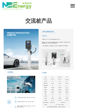
끀
交流桩产品