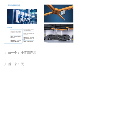
前一个：
小直流产品
ꄴ
后一个：
无
ꄲ
留言咨询
电话：0512-69163559
地址：江苏省苏州市姑苏
区总官堂路288号耀盛大
厦7F
小程序
关注我们